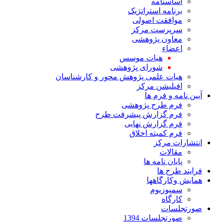
اساسنامه
برنامه استراتژیک
موافقت اصولی
سرپرست مرکز
معاون پژوهشی
اعضاء
هیات موسس
شورای پژوهشی
هیات علمی پژوهش محور و کارشناسان
افیلیشن مرکز
آیین نامه و فرم ها
فرم طرح پژوهشی
فرم گزارش پیشرفت طرح
فرم گزارش نهایی
فرم کمیته اخلاق
انتشارات مرکز
مقالات
پایان نامه ها
فرایند طرح ها
همایش وکارگاهها
سمپوزیوم
کارگاه
صورتجلسات
صورتجلسات 1394